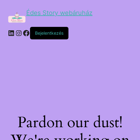
Édes Story webáruház
Bejelentkezés
Pardon our dust!