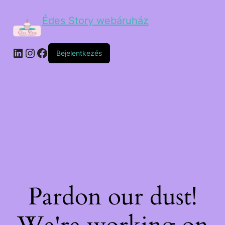
Édes Story webáruház
Bejelentkezés
Pardon our dust!