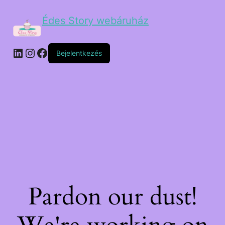
Édes Story webáruház
Bejelentkezés
Pardon our dust!