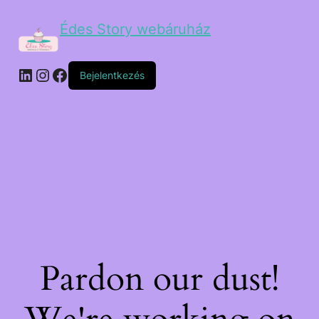
Édes Story webáruház
Bejelentkezés
Pardon our dust!