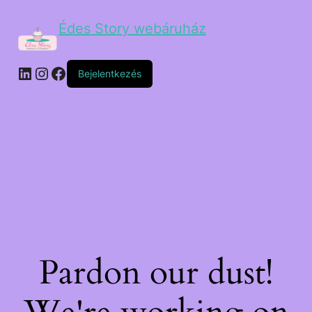
Édes Story webáruház
Bejelentkezés
Pardon our dust!