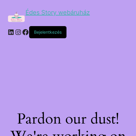
Édes Story webáruház
Bejelentkezés
Pardon our dust!