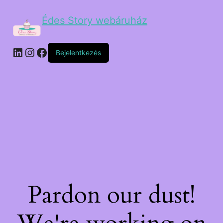
Édes Story webáruház
Bejelentkezés
Pardon our dust!