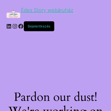
Édes Story webáruház
Bejelentkezés
Pardon our dust!