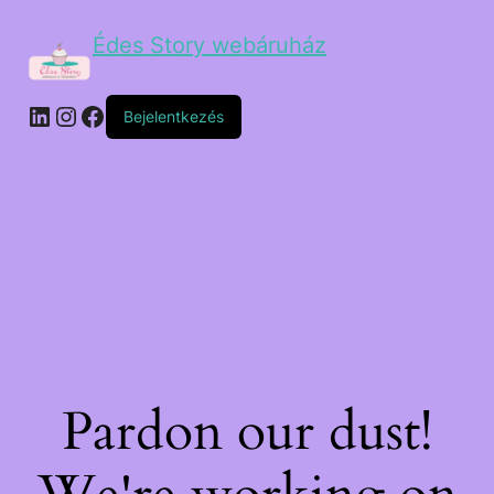
Édes Story webáruház
Bejelentkezés
Pardon our dust!