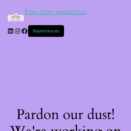
Édes Story webáruház
Bejelentkezés
Pardon our dust!