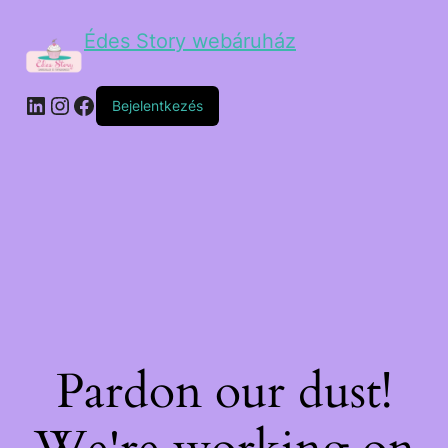
Édes Story webáruház
Bejelentkezés
Pardon our dust!