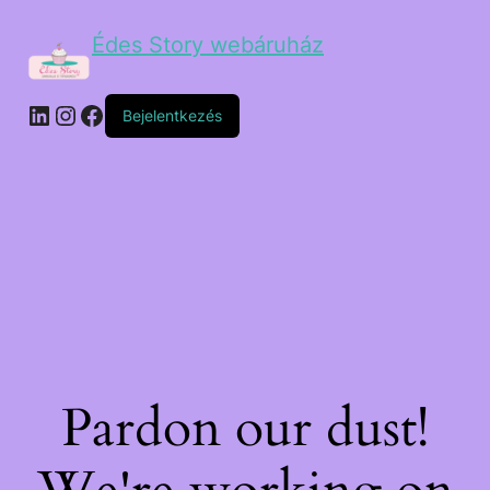
Édes Story webáruház
Bejelentkezés
Pardon our dust!