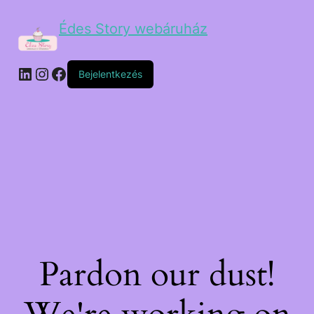
Édes Story webáruház
Bejelentkezés
Pardon our dust!