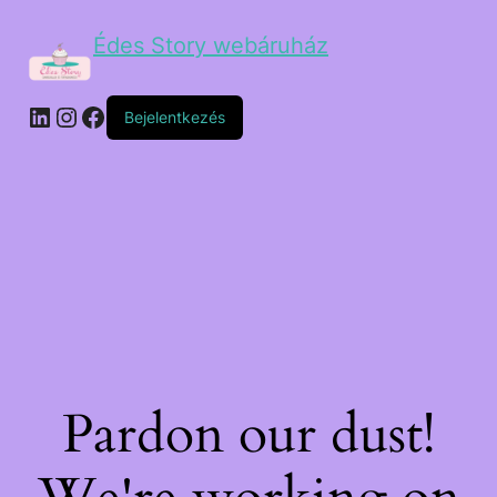
Édes Story webáruház
Bejelentkezés
Pardon our dust!