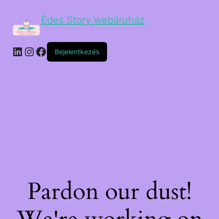
Édes Story webáruház
Bejelentkezés
Pardon our dust!