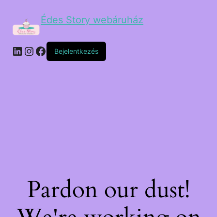
Édes Story webáruház
Bejelentkezés
Pardon our dust!