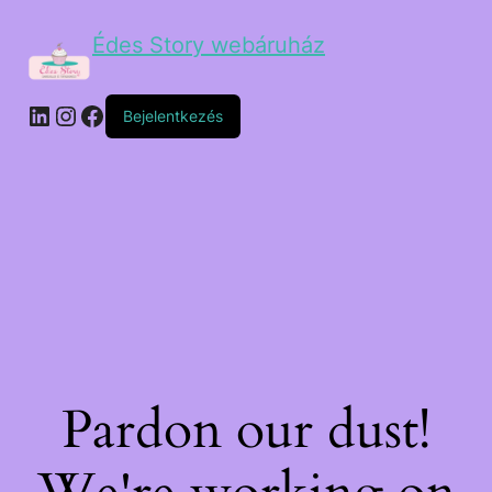
Édes Story webáruház
Bejelentkezés
Pardon our dust!