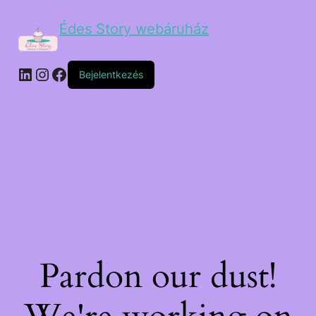
Édes Story webáruház
Bejelentkezés
Pardon our dust!