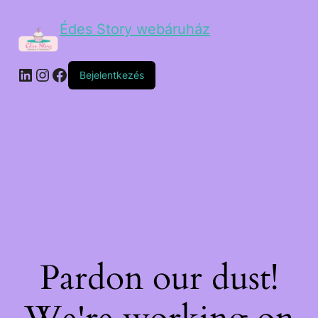
Édes Story webáruház
Bejelentkezés
Pardon our dust!