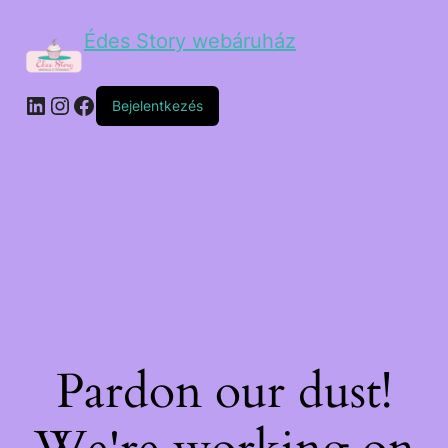
Édes Story webáruház
Bejelentkezés
Pardon our dust!