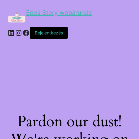
Édes Story webáruház
Bejelentkezés
Pardon our dust!