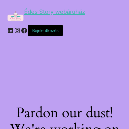
Édes Story webáruház
Bejelentkezés
Pardon our dust!