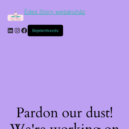
Édes Story webáruház
Bejelentkezés
Pardon our dust!