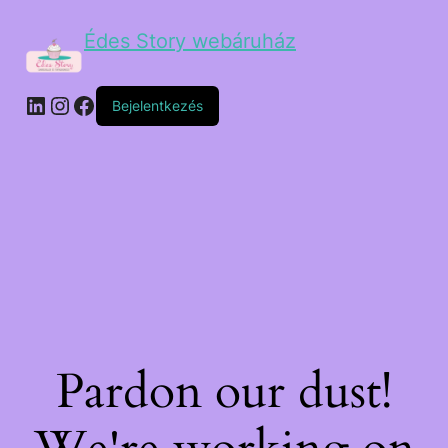
Édes Story webáruház
Bejelentkezés
Pardon our dust!