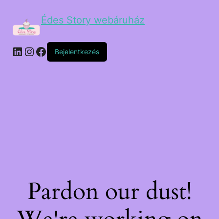
Édes Story webáruház
Bejelentkezés
Pardon our dust!