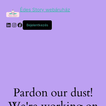
Édes Story webáruház
Bejelentkezés
Pardon our dust!