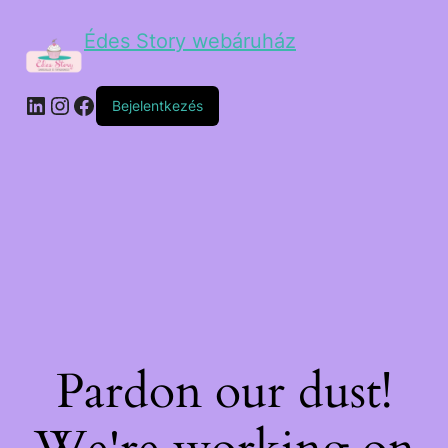
Édes Story webáruház
Bejelentkezés
Pardon our dust!