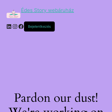
Édes Story webáruház
Bejelentkezés
Pardon our dust!