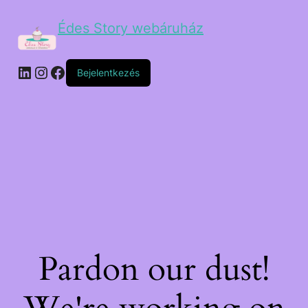
Édes Story webáruház
Bejelentkezés
Pardon our dust!