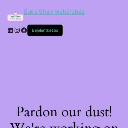
Édes Story webáruház
Bejelentkezés
Pardon our dust!