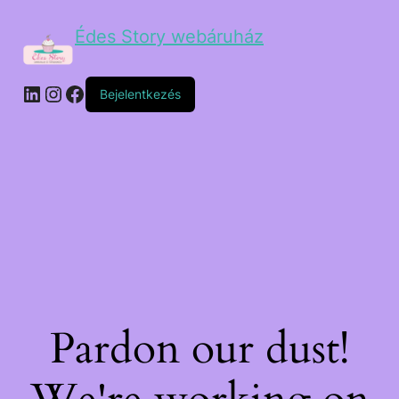
Édes Story webáruház
Bejelentkezés
Pardon our dust!