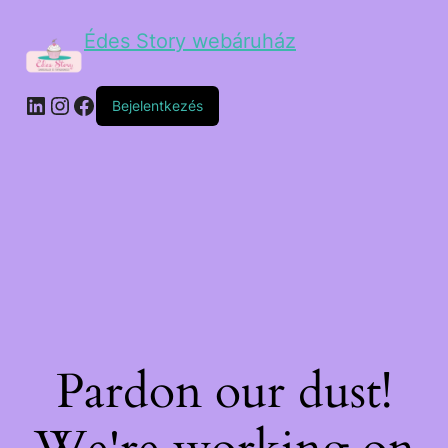
Édes Story webáruház
Bejelentkezés
Pardon our dust!